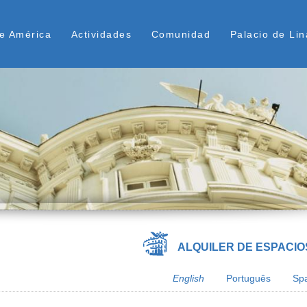
Skip
ú Superior
to
e América
Actividades
Comunidad
Palacio de Lin
main
content
ALQUILER DE ESPACIO
English
Português
Sp