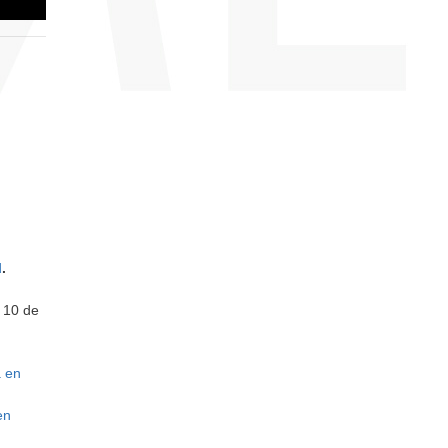
d
.
l 10 de
a en
en