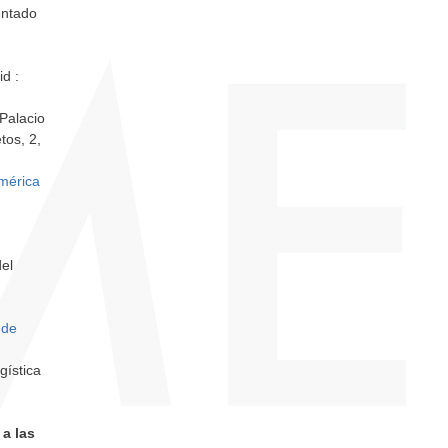
entado
d :
 Palacio
tos, 2,
América
del
 de
gística
 a las