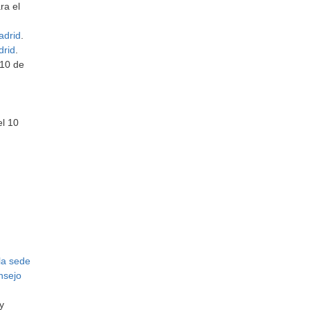
ra el
adrid
.
drid
.
 10 de
el 10
la sede
nsejo
y