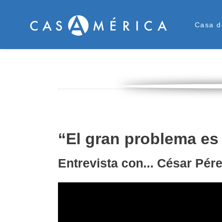
Men
Casa d
“El gran problema e
Entrevista con... César Pér