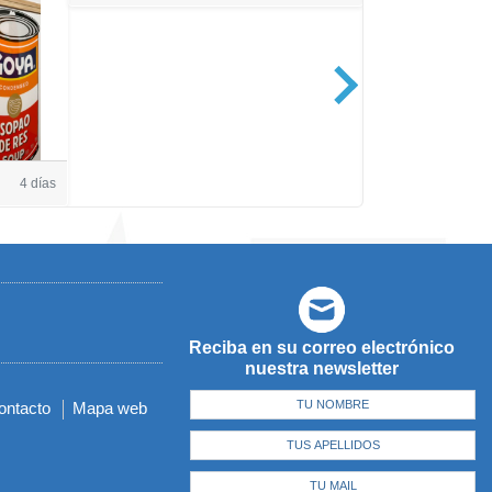
Casa de Amé
4 días
Reciba en su correo electrónico
nuestra newsletter
ontacto
Mapa web