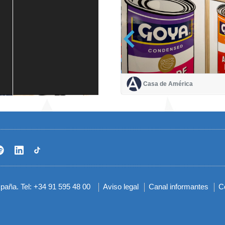
Casa de América
Casa de América
1 mes
spaña. Tel: +34 91 595 48 00
Aviso legal
Canal informantes
C
Menú
del