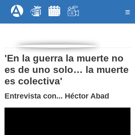
Pasar
Formulari
Menú Superior
al
contenido
principal
'En la guerra la muerte no
es de uno solo… la muerte
es colectiva'
Entrevista con... Héctor Abad