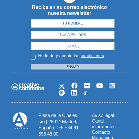
Reciba en su correo electrónico
nuestra newsletter
He leído y acepto las
condiciones
ENVIAR
Plaza de la Cibeles,
Aviso legal
Menú
Canal
s/n | 28014 Madrid,
informantes
España. Tel: +34 91
del
Contacto
595 48 00
Mapa web