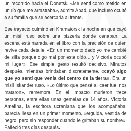
un recorrido hacia el Donetsk. «Me sentí como metido en
un río que me arrastraba», admite Abad, que incluso ocultó
a su familia que se acercaría al frente.
Ese trayecto culminó en Kramatorsk la noche en que cayó
un misil ruso sobre una pizzería donde cenaban. La
escena está narrada en el libro con la precisión de quien
revive cada detalle: «En un momento dado yo me cambié
de silla porque oigo mal por este oído… y Victoria ocupó
mi lugar». Ese simple gesto resultó decisivo. Minutos
después, mientras brindaban discretamente,
«cayó algo
que yo sentí que venía del centro de la tierra».
Era un
misil Iskander ruso. «Lo último que pensé al caer fue: nos
mataron», rememora. En el impacto murieron trece
personas, entre ellas unas gemelas de 14 años. Victoria
Amelina, la escritora ucraniana que los acompañaba,
parecía ilesa en un primer momento, «erguida, vestida de
negro, pero sin responder cuando le gritaban su nombre».
Falleció tres días después.