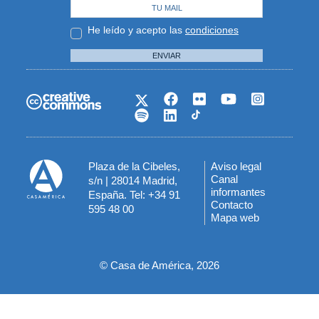
He leído y acepto las
condiciones
ENVIAR
Plaza de la Cibeles,
Aviso legal
Menú
Canal
s/n | 28014 Madrid,
informantes
España. Tel: +34 91
del
Contacto
595 48 00
Mapa web
pie
© Casa de América, 2026