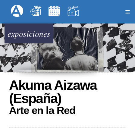
Pasar
Formulari
Menú Superior
al
contenido
principal
exposiciones
Akuma Aizawa
(España)
Arte en la Red