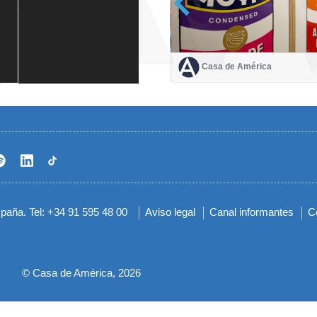
Casa de América
Casa de América
1 mes
spaña. Tel: +34 91 595 48 00
Aviso legal
Canal informantes
C
Menú
del
pie
© Casa de América, 2026