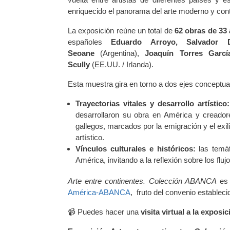
enriquecido el panorama del arte moderno y co
La exposición reúne un total de
62 obras de 33 
españoles
Eduardo Arroyo, Salvador 
Seoane
(Argentina),
Joaquín Torres Garcí
Scully
(EE.UU. / Irlanda).
Esta muestra gira en torno a dos ejes conceptual
Trayectorias vitales y desarrollo artístico
desarrollaron su obra en América y creado
gallegos, marcados por la emigración y el exi
artístico.
Vínculos culturales e históricos:
las temát
América, invitando a la reflexión sobre los fl
Arte entre continentes. Colección ABANCA
es
América-ABANCA
, fruto del convenio establecid
📹 Puedes hacer una
visita virtual a la exposi