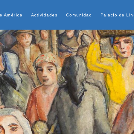
Pasar
ú Superior
al
e América
Actividades
Comunidad
Palacio de Lin
contenido
principal