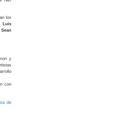
an los
Luis
o
Sean
eron y
tistas
rrollo
ón con
asa de