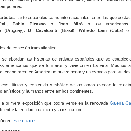
ntemporáneo.
artistas
, tanto españoles como internacionales, entre los que destac
Dalí, Pablo Picasso o Joan Miró
o los americanos
a
(Uruguay),
Di Cavalcanti
(Brasil),
Wifredo Lam
(Cuba) 
es de conexión transatlántica:
:
se abordan las historias de artistas españoles que se estableci
res americanos que se formaron y vivieron en España. Muchos ar
lio, encontraron en América un nuevo hogar y un espacio para su desa
icas, títulos y contenido simbólico de las obras evocan la relaci
ujos artísticos y humanos entre ambos continentes.
 la primera exposición que podrá verse en la renovada
Galería C
o entre la entidad financiera y la institución.
ción
en
este enlace.