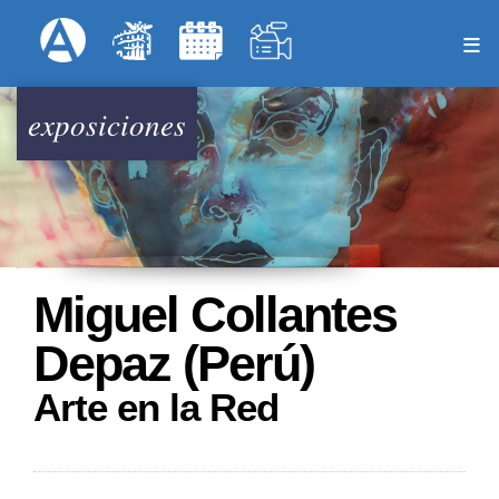
Pasar
Formulari
Menú Superior
al
contenido
principal
exposiciones
Miguel Collantes
Depaz (Perú)
Arte en la Red