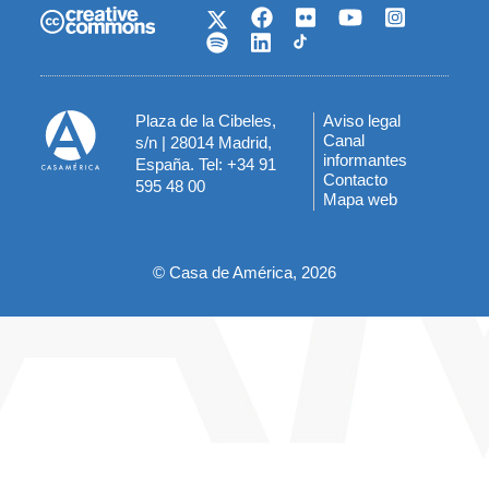
Plaza de la Cibeles,
Aviso legal
Menú
Canal
s/n | 28014 Madrid,
informantes
España. Tel: +34 91
del
Contacto
595 48 00
Mapa web
pie
© Casa de América, 2026