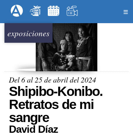
Pasar
Formulari
Menú Superior
al
contenido
principal
exposiciones
Del 6 al 25 de abril del 2024
Shipibo-Konibo.
Retratos de mi
sangre
David Díaz