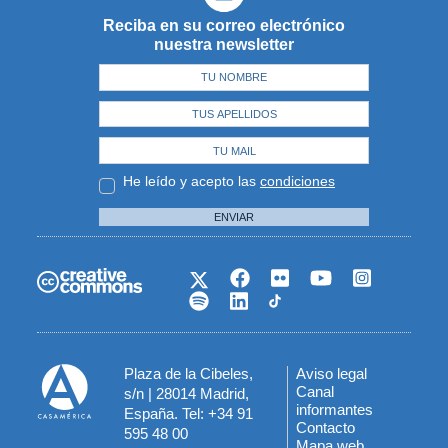
Reciba en su correo electrónico
nuestra newsletter
He leído y acepto las
condiciones
ENVIAR
Plaza de la Cibeles,
Aviso legal
Menú
Canal
s/n | 28014 Madrid,
informantes
España. Tel: +34 91
del
Contacto
595 48 00
Mapa web