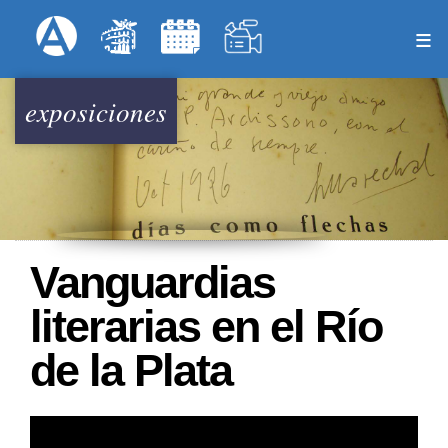
Pasar
Formulari
Menú Superior
al
contenido
principal
exposiciones
Vanguardias
literarias en el Río
de la Plata