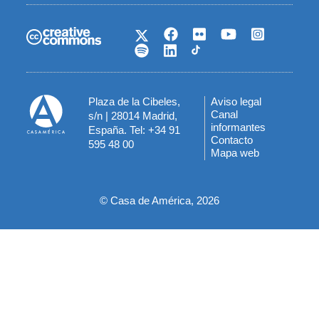
Plaza de la Cibeles,
Aviso legal
Menú
Canal
s/n | 28014 Madrid,
informantes
España. Tel: +34 91
del
Contacto
595 48 00
Mapa web
pie
© Casa de América, 2026