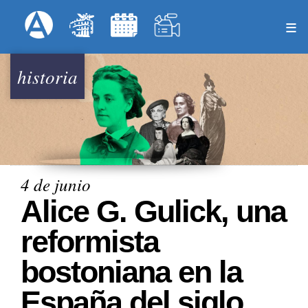
Pasar
Formulari
Menú Superior
al
contenido
principal
historia
4 de junio
Alice G. Gulick, una
reformista
bostoniana en la
España del siglo