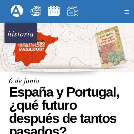
Pasar
Formulari
Menú Superior
al
contenido
principal
historia
6 de junio
España y Portugal,
¿qué futuro
después de tantos
pasados?