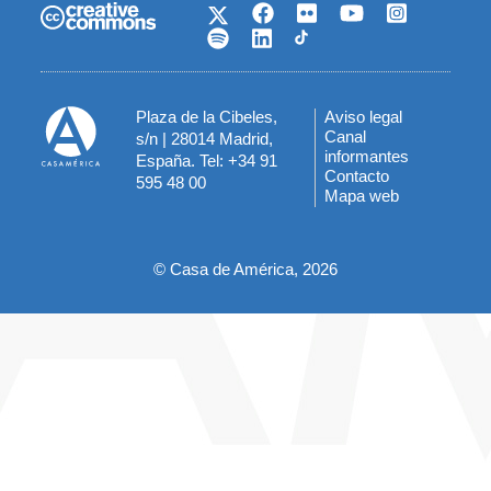
Plaza de la Cibeles,
Aviso legal
Menú
Canal
s/n | 28014 Madrid,
informantes
España. Tel: +34 91
del
Contacto
595 48 00
Mapa web
pie
© Casa de América, 2026