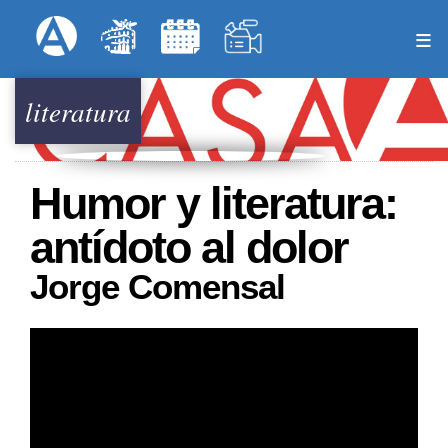
Pasar
Formulari
Menú Superior
al
contenido
principal
literatura
Humor y literatura:
antídoto al dolor
Jorge Comensal