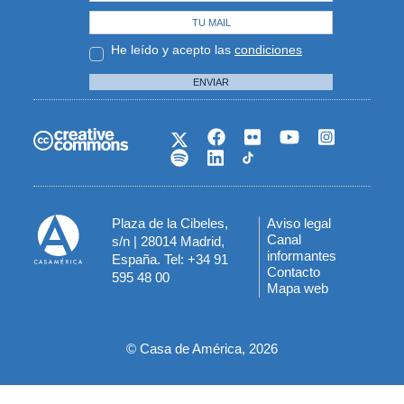
He leído y acepto las
condiciones
ENVIAR
Plaza de la Cibeles,
Aviso legal
Menú
Canal
s/n | 28014 Madrid,
informantes
España. Tel: +34 91
del
Contacto
595 48 00
Mapa web
pie
© Casa de América, 2026