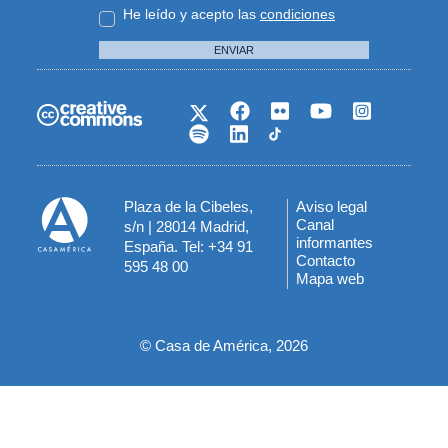
He leído y acepto las
condiciones
ENVIAR
Plaza de la Cibeles,
Aviso legal
Menú
Canal
s/n | 28014 Madrid,
informantes
España. Tel: +34 91
del
Contacto
595 48 00
Mapa web
pie
© Casa de América, 2026