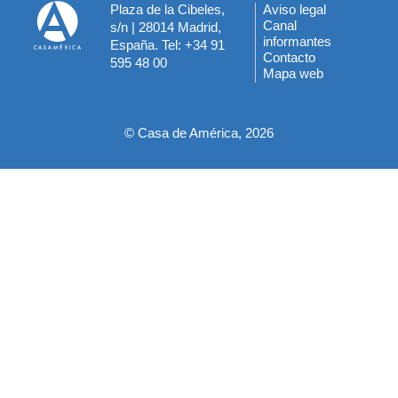
Plaza de la Cibeles,
Aviso legal
Menú
Canal
s/n | 28014 Madrid,
informantes
España. Tel: +34 91
del
Contacto
595 48 00
Mapa web
pie
© Casa de América, 2026