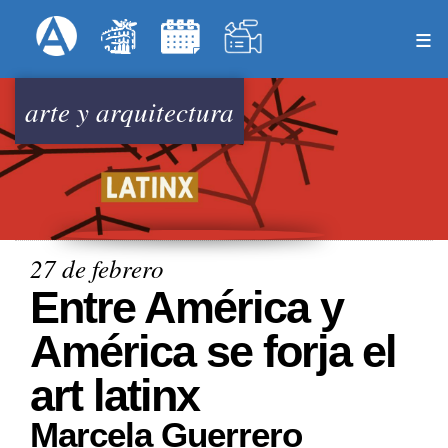
Pasar
Formulari
Menú Superior
al
contenido
principal
arte y arquitectura
27 de febrero
Entre América y
América se forja el
art latinx
Marcela Guerrero