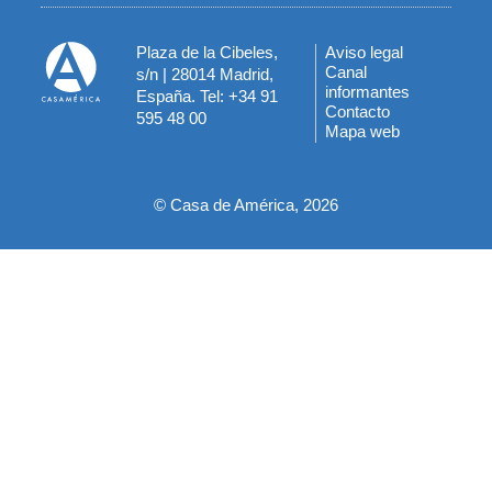
Plaza de la Cibeles,
Aviso legal
Menú
Canal
s/n | 28014 Madrid,
informantes
España. Tel: +34 91
del
Contacto
595 48 00
Mapa web
pie
© Casa de América, 2026