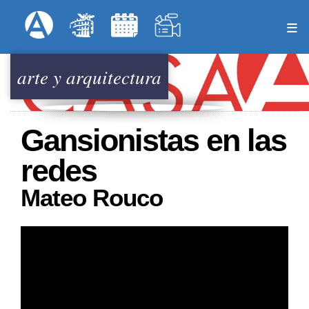
Pasar
Formulari
Menú Superior
al
contenido
principal
arte y arquitectura
Gansionistas en las
redes
Mateo Rouco