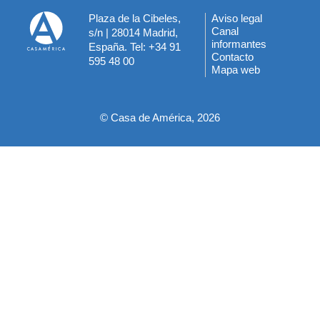
Plaza de la Cibeles,
Aviso legal
Menú
Canal
s/n | 28014 Madrid,
informantes
España. Tel: +34 91
del
Contacto
595 48 00
Mapa web
pie
© Casa de América, 2026