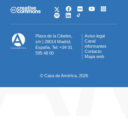
Plaza de la Cibeles,
Aviso legal
Menú
Canal
s/n | 28014 Madrid,
informantes
España. Tel: +34 91
del
Contacto
595 48 00
Mapa web
pie
© Casa de América, 2026