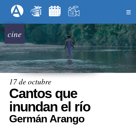
Pasar
Formulari
Menú Superior
al
contenido
principal
cine
17 de octubre
Cantos que
inundan el río
Germán Arango