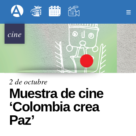
Pasar
Formulari
Menú Superior
al
contenido
principal
cine
2 de octubre
Muestra de cine
‘Colombia crea
Paz’