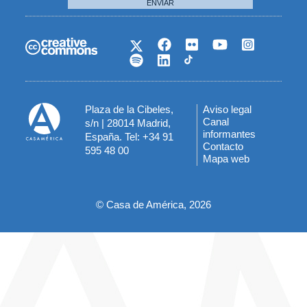
ENVIAR
Plaza de la Cibeles,
Aviso legal
Menú
Canal
s/n | 28014 Madrid,
informantes
España. Tel: +34 91
del
Contacto
595 48 00
Mapa web
pie
© Casa de América, 2026