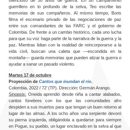
silencioso de 50 años de guerra. En un campamento
guerrillero en lo profundo de la selva, Teo escribe las
memorias de sus compañeros. Al mismo tiempo, Boris
filma el escenario privado de las negociaciones de paz
entre sus comandantes de las FARC y el gobierno de
Colombia. De frente a un cambio histórico, cada uno lucha
para que su voz haga parte de la narrativa de la guerra y la
paz. Mientras lidian con la realidad de reincorporarse a la
vida civil, buscan una caleta que —escondida en la
montaña— guarda memorias que pueden atizar la guerra o
ayudar a sanar un pasado violento.
Martes 17 de octubre
Proyección de
Cantos que inundan el río
.
Colombia, 2022 / 72’ (TP). Dirección: Germán Arango.
Sinopsis:
Oneida aprendió desde niña a cantar alabados,
cantos fúnebres con los que las comunidades afro
despiden a sus muertos para que tengan un buen retorno al
lugar de las almas. A los ocho años una serpiente devoró
su pierna izquierda, obligándola a quedarse para siempre
en Pogue, su pueblo, un lugar enclavado en la selva al que