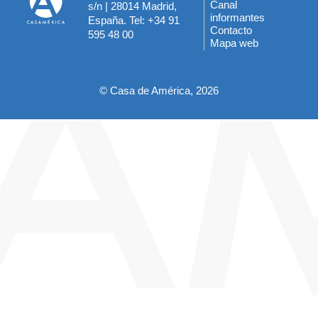
Menú
Canal
s/n | 28014 Madrid,
informantes
España. Tel: +34 91
del
Contacto
595 48 00
Mapa web
pie
© Casa de América, 2026