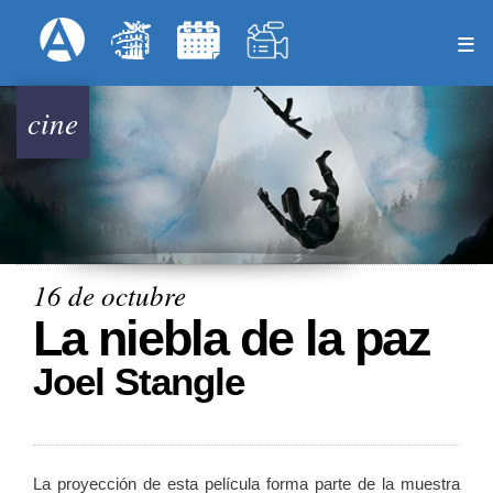
Pasar
Formulari
Menú Superior
al
contenido
principal
cine
16 de octubre
La niebla de la paz
Joel Stangle
La proyección de esta película forma parte de la muestra