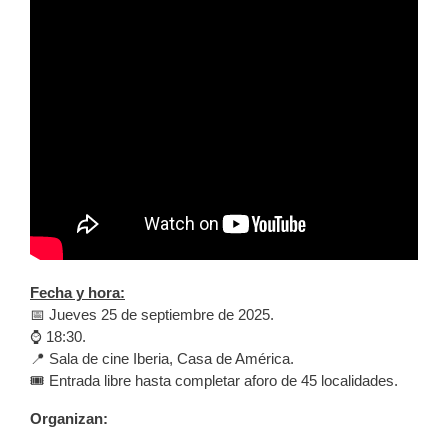
Fecha y hora:
📅 Jueves 25 de septiembre de 2025.
⌚️ 18:30.
📍 Sala de cine Iberia, Casa de América.
🎟️ Entrada libre hasta completar aforo de 45 localidades.
Organizan: