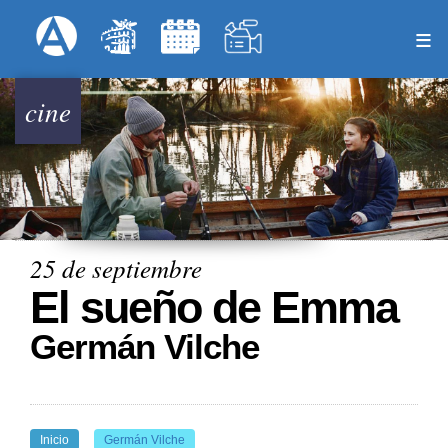
Pasar
Formulari
Menú Superior
al
contenido
principal
cine
25 de septiembre
El sueño de Emma
Germán Vilche
Inicio
Germán Vilche