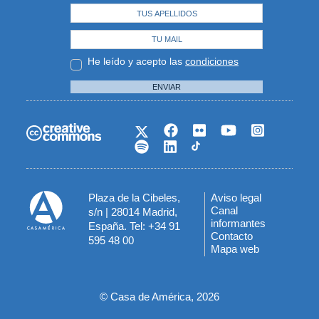
He leído y acepto las
condiciones
ENVIAR
Plaza de la Cibeles,
Aviso legal
Menú
Canal
s/n | 28014 Madrid,
informantes
España. Tel: +34 91
del
Contacto
595 48 00
Mapa web
pie
© Casa de América, 2026