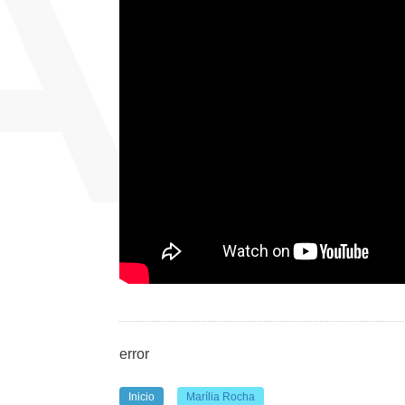
error
Inicio
Marília Rocha