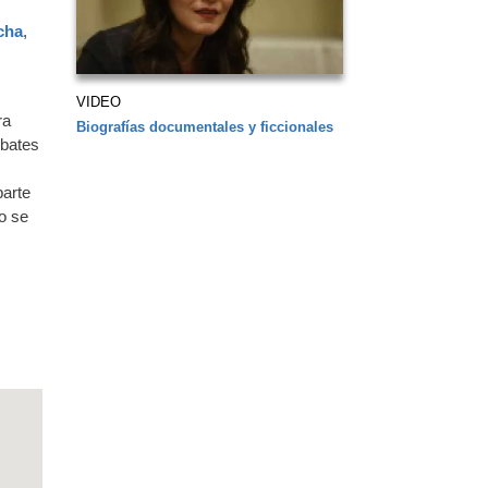
cha
,
VIDEO
ra
Biografías documentales y ficcionales
mbates
parte
o se