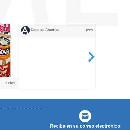
Casa de América
1 mes
Casa de Amé
3 días
Reciba en su correo electrónico