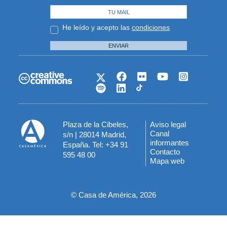
He leído y acepto las
condiciones
ENVIAR
Plaza de la Cibeles,
Aviso legal
Menú
Canal
s/n | 28014 Madrid,
informantes
España. Tel: +34 91
del
Contacto
595 48 00
Mapa web
pie
© Casa de América, 2026