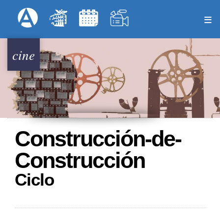
Pasar
Formulari
Menú Superior
al
contenido
principal
cine
Construcción-de-
Construcción
Ciclo