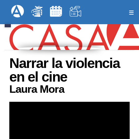
Pasar
Formulari
Menú Superior
al
contenido
principal
Narrar la violencia
en el cine
Laura Mora