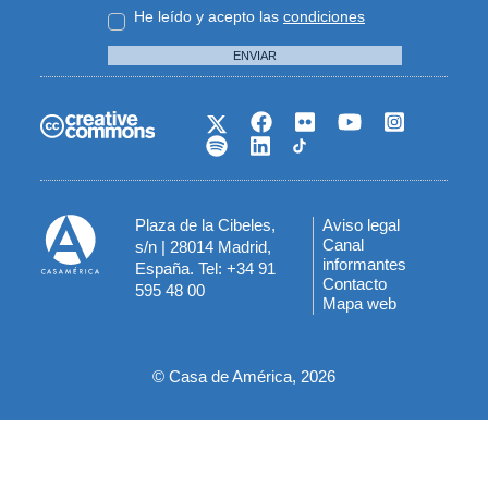
He leído y acepto las
condiciones
ENVIAR
Plaza de la Cibeles,
Aviso legal
Menú
Canal
s/n | 28014 Madrid,
informantes
España. Tel: +34 91
del
Contacto
595 48 00
Mapa web
pie
© Casa de América, 2026