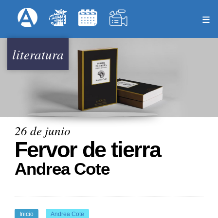
Pasar
Formulari
Menú Superior
al
contenido
principal
literatura
26 de junio
Fervor de tierra
Andrea Cote
Inicio
Andrea Cote