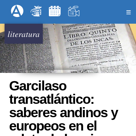
Pasar
Formulari
Menú Superior
al
contenido
principal
literatura
Garcilaso
transatlántico:
saberes andinos y
europeos en el