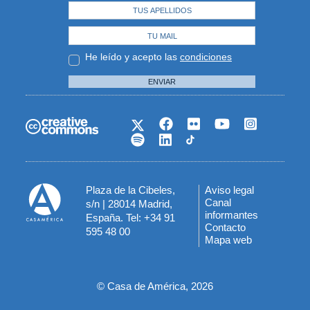
He leído y acepto las
condiciones
ENVIAR
Plaza de la Cibeles,
Aviso legal
Menú
Canal
s/n | 28014 Madrid,
informantes
España. Tel: +34 91
del
Contacto
595 48 00
Mapa web
pie
© Casa de América, 2026