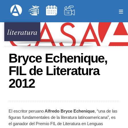
Pasar
Formulari
Menú Superior
al
contenido
principal
literatura
Bryce Echenique,
FIL de Literatura
2012
El escritor peruano
Alfredo Bryce Echenique
, “una de las
figuras fundamentales de la literatura latinoamericana”, es
el ganador del Premio FIL de Literatura en Lenguas