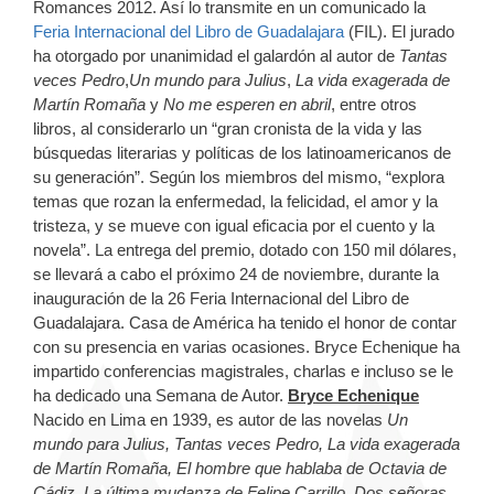
Romances 2012. Así lo transmite en un comunicado la
Feria Internacional del Libro de Guadalajara
(FIL). El jurado
ha otorgado por unanimidad el galardón al autor de
Tantas
veces Pedro
,
Un mundo para Julius
,
La vida exagerada de
Martín Romaña
y
No me esperen en abril
, entre otros
libros, al considerarlo un “gran cronista de la vida y las
búsquedas literarias y políticas de los latinoamericanos de
su generación”. Según los miembros del mismo, “explora
temas que rozan la enfermedad, la felicidad, el amor y la
tristeza, y se mueve con igual eficacia por el cuento y la
novela”. La entrega del premio, dotado con 150 mil dólares,
se llevará a cabo el próximo 24 de noviembre, durante la
inauguración de la 26 Feria Internacional del Libro de
Guadalajara. Casa de América ha tenido el honor de contar
con su presencia en varias ocasiones. Bryce Echenique ha
impartido conferencias magistrales, charlas e incluso se le
ha dedicado una Semana de Autor.
Bryce Echenique
Nacido en Lima en 1939, es autor de las novelas
Un
mundo para Julius, Tantas veces Pedro, La vida exagerada
de Martín Romaña, El hombre que hablaba de Octavia de
Cádiz, La última mudanza de Felipe Carrillo, Dos señoras