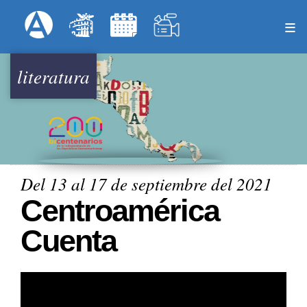
Pasar
Formulari
Menú Superior
al
contenido
principal
literatura
Del 13 al 17 de septiembre del 2021
Centroamérica
Cuenta