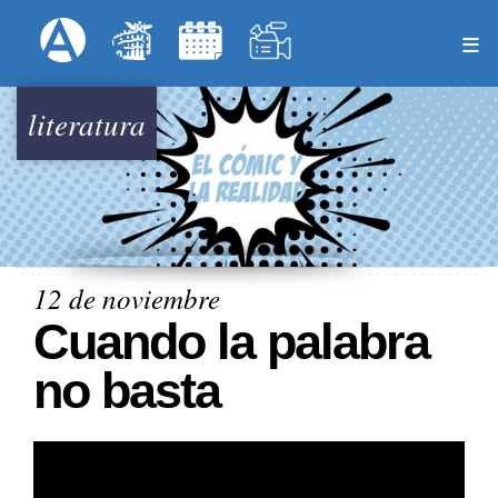
Pasar
Formulari
Menú Superior
al
contenido
principal
literatura
12 de noviembre
Cuando la palabra
no basta