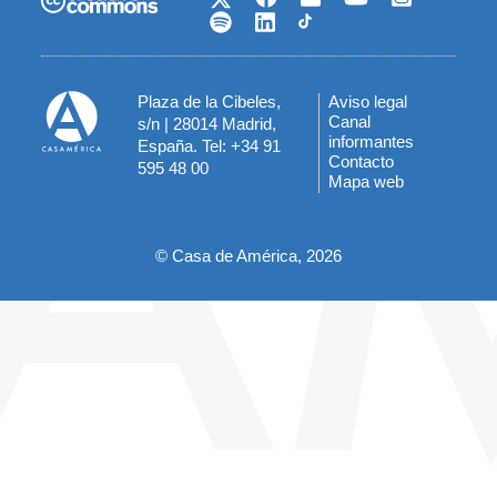
Plaza de la Cibeles,
Aviso legal
Menú
Canal
s/n | 28014 Madrid,
informantes
España. Tel: +34 91
del
Contacto
595 48 00
Mapa web
pie
© Casa de América, 2026