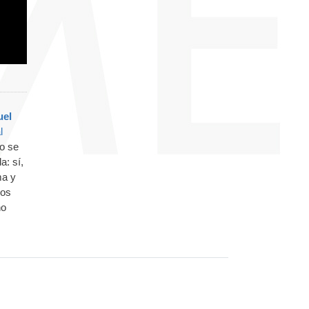
uel
l
ño se
a: sí,
ma y
mos
no