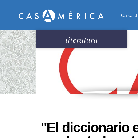
Men
Casa d
literatura
"El diccionario 