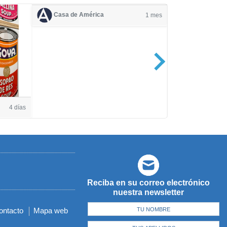
Casa de América
1 mes
Casa de Amé
4 días
Reciba en su correo electrónico
nuestra newsletter
ontacto
Mapa web