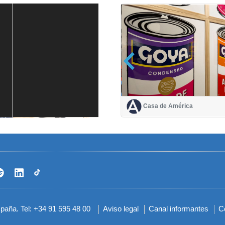
Casa de América
Casa de América
1 mes
spaña. Tel: +34 91 595 48 00
Aviso legal
Canal informantes
C
Menú