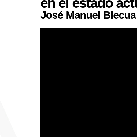
en el estado act
José Manuel Blecua