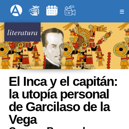
Pasar
Formulari
Menú Superior
al
contenido
principal
literatura
El Inca y el capitán:
la utopía personal
de Garcilaso de la
Vega