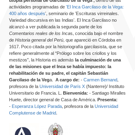
utopía personal de Garcilaso de la Vega',
dentro de las
actividades programadas de
'El Inca Garcilaso de la Vega:
400 años después
', seminario de 'Escrituras virreinales.
Variedad discursiva en las Indias'. El Inca Garcilaso no
alcanzó a ver publicada la segunda parte de los
Comentarios reales de los Inca
s, conocida bajo el nombre
de
Historia general del Perú
, que apareció en Córdoba en
1617. Poco citada por la historiografía garcilasista, que se
refiere generalmente al “Prólogo sobre los criollos y los
mestizos”, la Historia es además
la culminación de una
de las misiones que el Inca se había impuesto: la
rehabilitación de su padre, el capitán Sebastián
Garcilaso de la Veg
a.
A cargo de:
-
Carmen Bernand
,
profesora de la
Universidad de París X
(Nanterre)/ Instituto
Universitario de Francia. L.
Bienvenida:
- Santiago Miralles
Huete, director general de Casa de América.
Presenta:
-
Esperanza López Parada
, profesora de la
Universidad
Complutense de Madrid
.