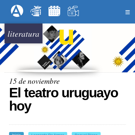
Pasar
Formulari
Menú Superior
al
contenido
principal
literatura
15 de noviembre
El teatro uruguayo
hoy