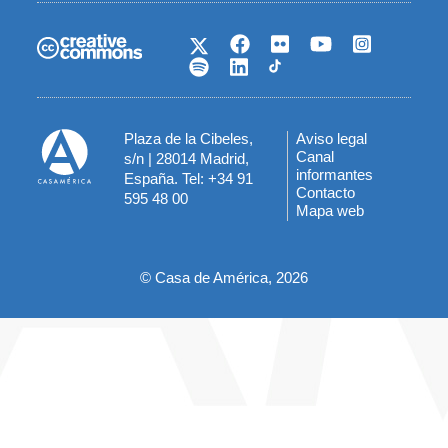
Plaza de la Cibeles,
Aviso legal
Menú
Canal
s/n | 28014 Madrid,
informantes
España. Tel: +34 91
del
Contacto
595 48 00
Mapa web
pie
© Casa de América, 2026