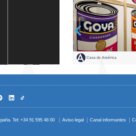
Casa de América
Casa de América
1 mes
spaña. Tel: +34 91 595 48 00
Aviso legal
Canal informantes
C
Menú
del