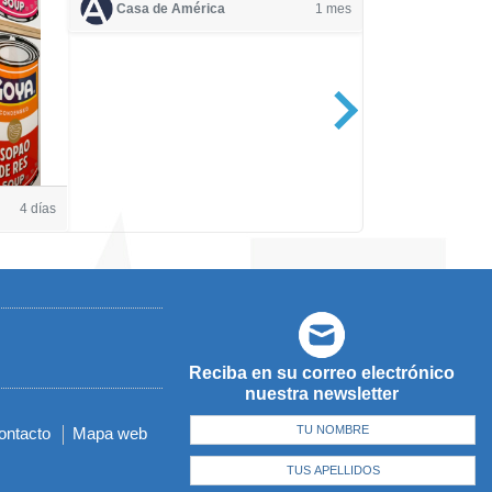
Casa de América
1 mes
Casa de Amé
4 días
Reciba en su correo electrónico
nuestra newsletter
ontacto
Mapa web