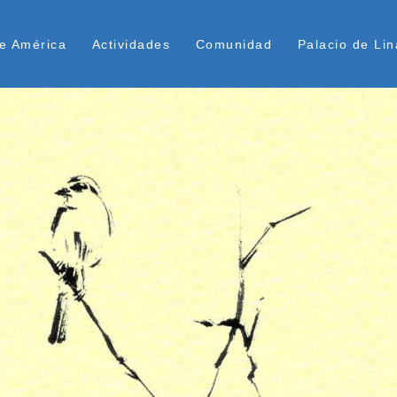
Pasar
ú Superior
al
e América
Actividades
Comunidad
Palacio de Lin
contenido
principal