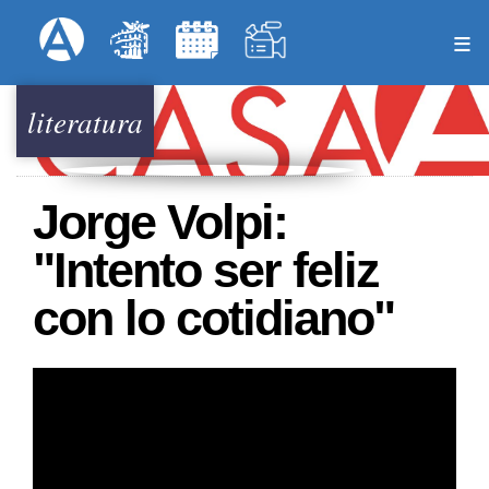
Pasar
Formulari
Menú Superior
al
contenido
principal
literatura
Jorge Volpi:
"Intento ser feliz
con lo cotidiano"