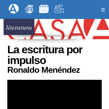
Pasar
Formulari
Menú Superior
al
contenido
principal
literatura
La escritura por
impulso
Ronaldo Menéndez