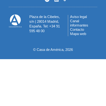
Plaza de la Cibeles,
Aviso legal
Menú
Canal
s/n | 28014 Madrid,
informantes
España. Tel: +34 91
del
Contacto
595 48 00
Mapa web
pie
© Casa de América, 2026