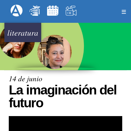
Pasar
Formulari
Menú Superior
al
contenido
principal
literatura
14 de junio
La imaginación del
futuro