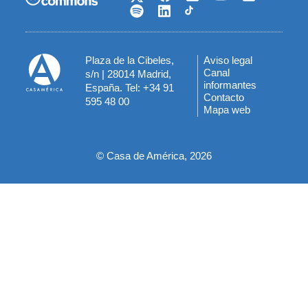
Plaza de la Cibeles,
Aviso legal
Menú
Canal
s/n | 28014 Madrid,
informantes
España. Tel: +34 91
del
Contacto
595 48 00
Mapa web
pie
© Casa de América, 2026