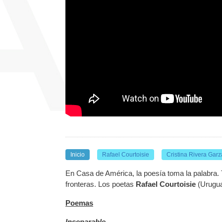
Inicio
Rafael Courtoisie
Cristina Rivera Garz
En Casa de América, la poesía toma la palabra. T
fronteras. Los poetas
Rafael Courtoisie
(Urugu
Poemas
Inseparable