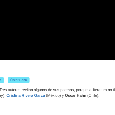
a
Óscar Hahn
res autores recitan algunos de sus poemas, porque la literatura no t
ay),
Cristina Rivera Garza
(México)
y
Oscar Hahn
(Chile).