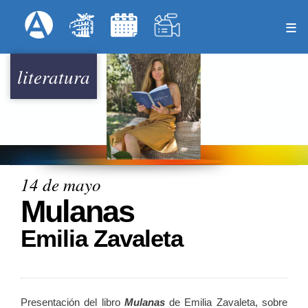
Pasar
Formulari
Menú Superior
al
contenido
principal
literatura
14 de mayo
Mulanas
Emilia Zavaleta
Presentación del libro
Mulanas
de Emilia Zavaleta, sobre