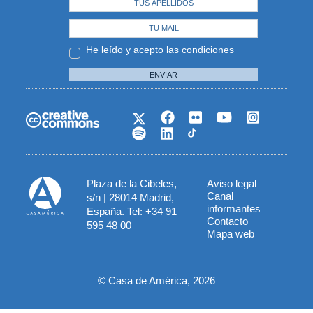
He leído y acepto las
condiciones
ENVIAR
Plaza de la Cibeles,
Aviso legal
Menú
Canal
s/n | 28014 Madrid,
informantes
España. Tel: +34 91
del
Contacto
595 48 00
Mapa web
pie
© Casa de América, 2026