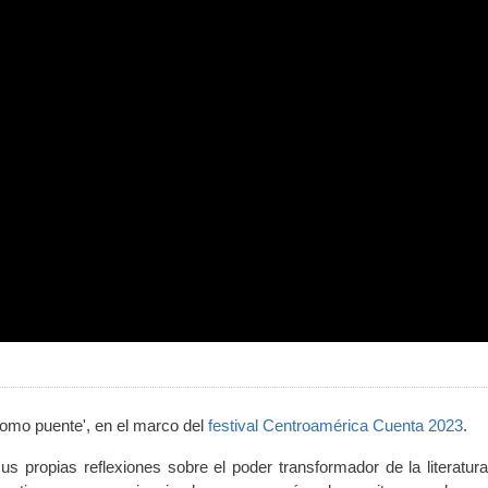
 como puente', en el marco del
festival Centroamérica Cuenta 2023
.
us propias reflexiones sobre el poder transformador de la literatura