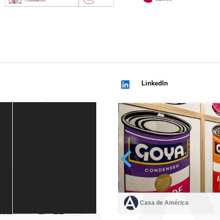
LinkedIn
Casa de América
Casa de América
1 mes