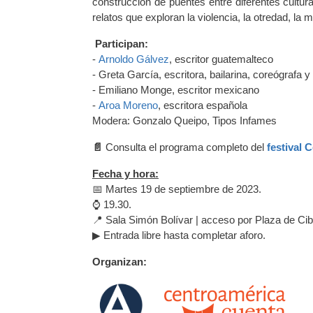
construcción de puentes entre diferentes cultu
relatos que exploran la violencia, la otredad, la 
Participan:
-
Arnoldo Gálvez
, escritor guatemalteco
- Greta García, escritora, bailarina, coreógrafa y
- Emiliano Monge, escritor mexicano
-
Aroa Moreno
, escritora española
Modera: Gonzalo Queipo, Tipos Infames
📄
Consulta el programa completo del
festival 
Fecha y hora:
📅 Martes 19 de septiembre de 2023.
⌚ 19.30.
📍 Sala Simón Bolívar | acceso por Plaza de Cib
▶ Entrada libre hasta completar aforo.
Organizan: