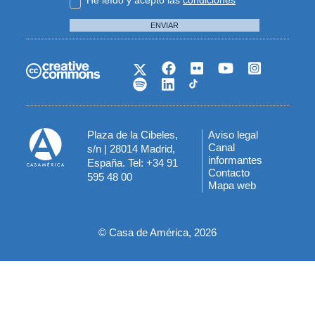
ENVIAR
Plaza de la Cibeles,
Aviso legal
Menú
Canal
s/n | 28014 Madrid,
informantes
España. Tel: +34 91
del
Contacto
595 48 00
Mapa web
pie
© Casa de América, 2026