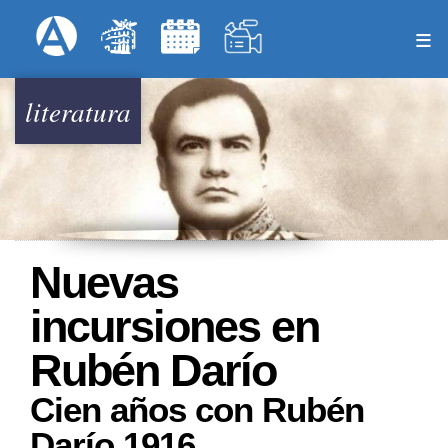
Pasar
Formulari
Menú Superior
al
contenido
principal
literatura
Nuevas
incursiones en
Rubén Darío
Cien años con Rubén
Darío 1916