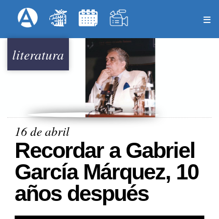
Pasar
Formulari
Menú Superior
al
contenido
principal
literatura
16 de abril
Recordar a Gabriel
García Márquez, 10
años después