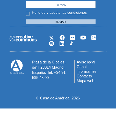
He leído y acepto las
condiciones
ENVIAR
Plaza de la Cibeles,
Aviso legal
Menú
Canal
s/n | 28014 Madrid,
informantes
España. Tel: +34 91
del
Contacto
595 48 00
Mapa web
pie
© Casa de América, 2026