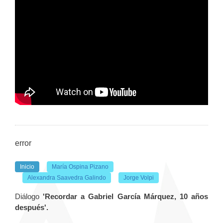
error
Inicio
María Ospina Pizano
Alexandra Saavedra Galindo
Jorge Volpi
Diálogo
'Recordar a Gabriel García Márquez, 10 años
después'.