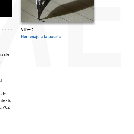
VIDEO
Homenaje a la poesía
io de
.
sí
ende
ntexto
na voz