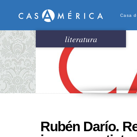
Men
Casa d
literatura
Rubén Darío. Re