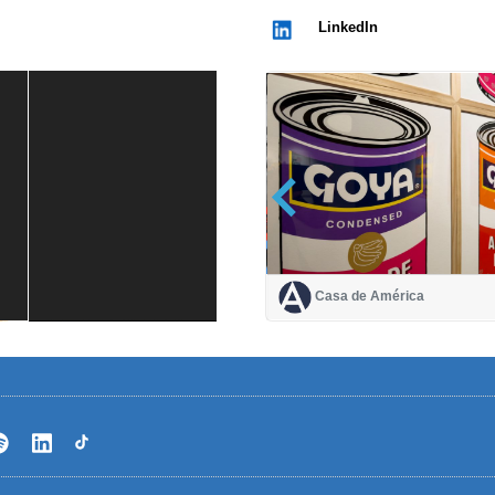
LinkedIn
Casa de América
Casa de América
1 mes