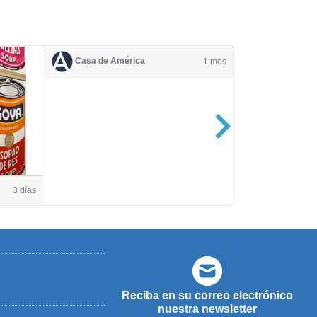
Casa de América
1 mes
Casa de Amé
3 días
Reciba en su correo electrónico
nuestra newsletter