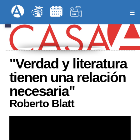
Pasar
Formulari
Menú Superior
al
contenido
principal
"Verdad y literatura
tienen una relación
necesaria"
Roberto Blatt