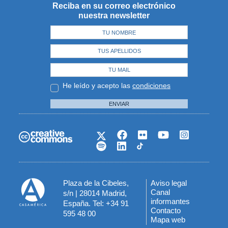
Reciba en su correo electrónico
nuestra newsletter
He leído y acepto las
condiciones
ENVIAR
Plaza de la Cibeles,
Aviso legal
Menú
Canal
s/n | 28014 Madrid,
informantes
España. Tel: +34 91
del
Contacto
595 48 00
Mapa web
pie