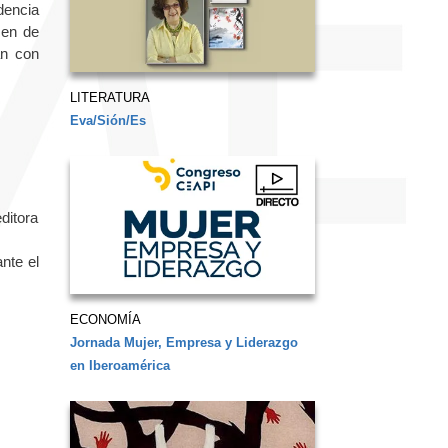
dencia
men de
an con
LITERATURA
Eva/Sión/Es
ditora
nte el
ECONOMÍA
Jornada Mujer, Empresa y Liderazgo
en Iberoamérica