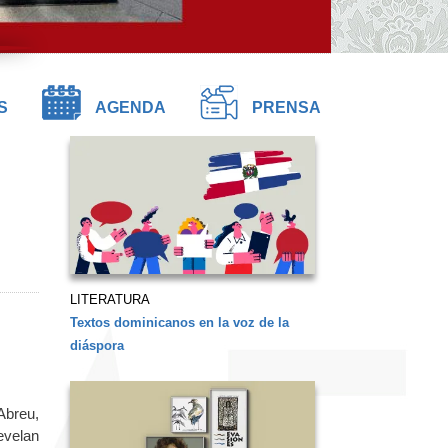
S
AGENDA
PRENSA
LITERATURA
Textos dominicanos en la voz de la
diáspora
Abreu,
evelan