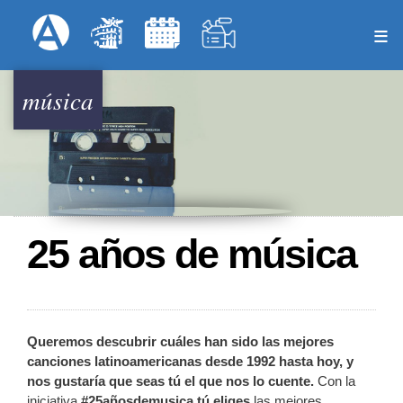
Pasar
Formulari
Menú Superior
al
contenido
principal
música
25 años de música
Queremos descubrir cuáles han sido las mejores
canciones latinoamericanas desde 1992 hasta hoy, y
nos gustaría que seas tú el que nos lo cuente.
Con la
iniciativa
#25añosdemusica tú eliges
las mejores