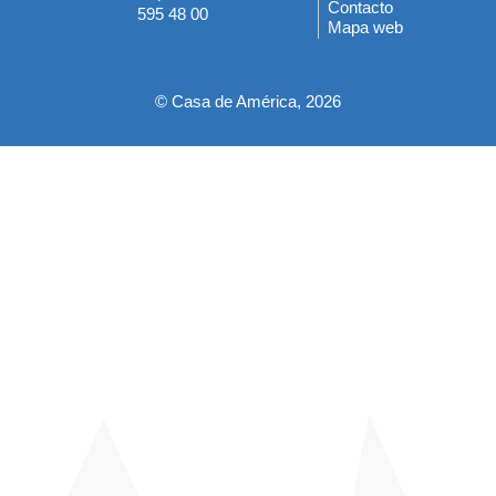
del
Contacto
595 48 00
Mapa web
pie
© Casa de América, 2026