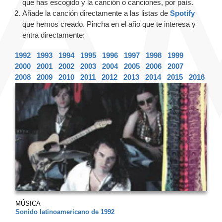
que has escogido y la canción o canciones, por país.
Añade la canción directamente a las listas de
Spotify
que hemos creado. Pincha en el año que te interesa y
entra directamente:
1992
1993
1994
1995
1996
1997
1998
1999
2000
2001
2002
2003
2004
2005
2006
2007
2008
2009
2010
2011
2012
2013
2014
2015
2016
MÚSICA
Sonido latinoamericano de 1992