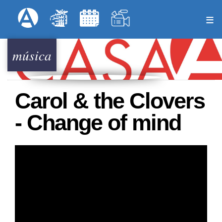
Pasar
Formulari
Menú Superior
al
contenido
principal
música
Carol & the Clovers
- Change of mind