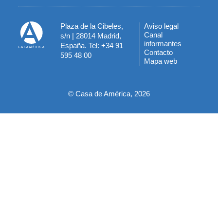
Plaza de la Cibeles,
Aviso legal
Menú
Canal
s/n | 28014 Madrid,
informantes
España. Tel: +34 91
del
Contacto
595 48 00
Mapa web
pie
© Casa de América, 2026