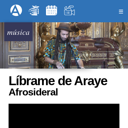
Pasar
Formulari
Menú Superior
al
contenido
principal
música
Líbrame de Araye
Afrosideral