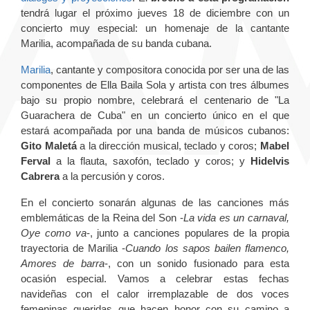
tendrá lugar el próximo jueves 18 de diciembre con un
concierto muy especial: un homenaje de la cantante
Marilia, acompañada de su banda cubana.
Marilia
, cantante y compositora conocida por ser una de las
componentes de Ella Baila Sola y artista con tres álbumes
bajo su propio nombre, celebrará el centenario de "La
Guarachera de Cuba" en un concierto único en el que
estará acompañada por una banda de músicos cubanos:
Gito Maletá
a la dirección musical, teclado y coros;
Mabel
Ferval
a la flauta, saxofón, teclado y coros; y
Hidelvis
Cabrera
a la percusión y coros.
En el concierto sonarán algunas de las canciones más
emblemáticas de la Reina del Son -
La vida es un carnaval,
Oye como va
-, junto a canciones populares de la propia
trayectoria de Marilia -
Cuando los sapos bailen flamenco,
Amores de barra
-, con un sonido fusionado para esta
ocasión especial. Vamos a celebrar estas fechas
navideñas con el calor irremplazable de dos voces
femeninas queridas que hacen honor con su camino a