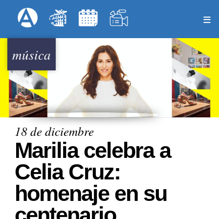
Pasar
Formulari
Menú Superior
al
contenido
principal
música
18 de diciembre
Marilia celebra a
Celia Cruz:
homenaje en su
centenario