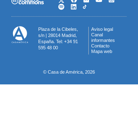
Plaza de la Cibeles,
Aviso legal
Menú
Canal
s/n | 28014 Madrid,
informantes
España. Tel: +34 91
del
Contacto
595 48 00
Mapa web
pie
© Casa de América, 2026