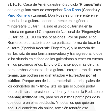
31/10/16. Casa de América estrenó su ciclo
‘Ritmo&Tuits’
con dos guitarristas de excepción:
Don Ross
(Canadá) y
Pipo Romero
(España). Don Ross es un referente en el
mundo de la guitarra, concretamente en el género
“Fingerstyle Guitar”. Ha sido el único guitarrista en la
historia en ganar el Campeonato Nacional de “Fingerstyle
Guitar” de EE.UU en dos ocasiones. Por su parte, Pipo
Romero se caracteriza por su particular forma de tocar la
guitarra (Spanish Acoustic FingerStyle) y la mezcla de
estilos raíz de una forma innovadora y transgresora, lo que
le ha situado en el foco de los guitarristas a tener en cuenta
en los próximos años.
El ciclo
Durante algo más de una
hora, ambos virtuosos de la guitarra interpretarán distintos
temas
, que podrán ser
disfrutados y
tuiteados
por el
público
. Porque una de las características principales de
los conciertos de ‘Ritmo&Tuits’ es que el público podrá
compartir sus impresiones, vídeos y fotos en la Red, con el
hashtag #ritmo&tuits
, para ser aún más partícipes de lo
que ocurre en el espectáculo. Y todos los que quieran
seguir el concierto vía online, también tendrán esa