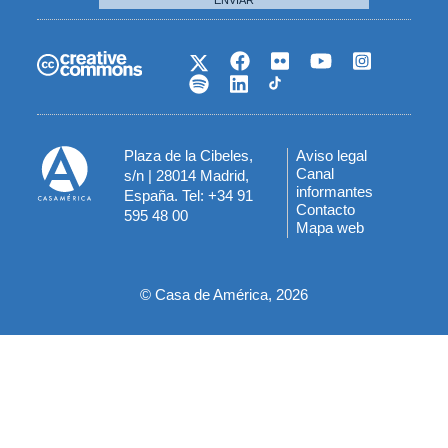
Plaza de la Cibeles,
Aviso legal
Menú
Canal
s/n | 28014 Madrid,
informantes
España. Tel: +34 91
del
Contacto
595 48 00
Mapa web
pie
© Casa de América, 2026