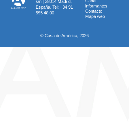
Canal
s/n | 28014 Madrid,
informantes
España. Tel: +34 91
del
Contacto
595 48 00
Mapa web
pie
© Casa de América, 2026