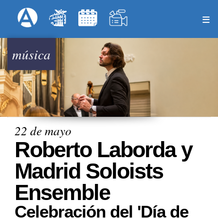
Pasar
Formulari
Menú Superior
al
contenido
principal
música
22 de mayo
Roberto Laborda y
Madrid Soloists
Ensemble
Celebración del 'Día de