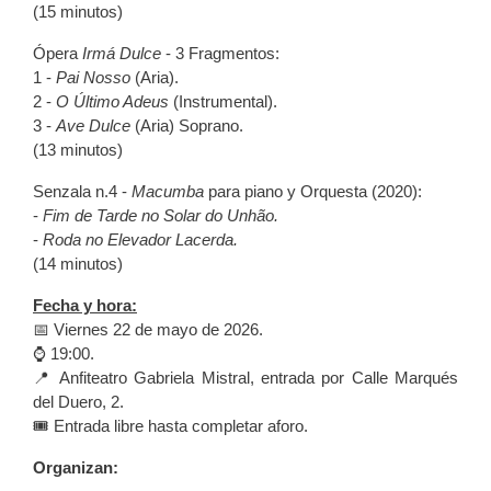
(15 minutos)
Ópera
Irmá Dulce
- 3 Fragmentos:
1 -
Pai Nosso
(Aria).
2 -
O Último Adeus
(Instrumental).
3 -
Ave Dulce
(Aria) Soprano.
(13 minutos)
Senzala n.4 -
Macumba
para piano y Orquesta (2020):
-
Fim de Tarde no Solar do Unhão.
-
Roda no Elevador Lacerda.
(14 minutos)
Fecha y hora:
📅 Viernes 22 de mayo de 2026.
⌚️ 19:00.
📍 Anfiteatro Gabriela Mistral, entrada por Calle Marqués
del Duero, 2.
🎟️ Entrada libre hasta completar aforo.
Organizan: