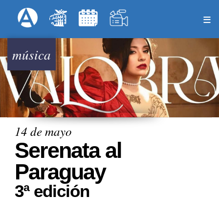
Pasar
Formulari
Menú Superior
al
contenido
principal
música
14 de mayo
Serenata al
Paraguay
3ª edición