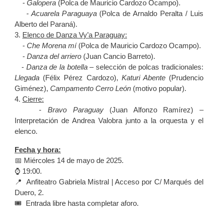
- Galopera
(Polca de Mauricio Cardozo Ocampo).
- Acuarela Paraguaya
(Polca de Arnaldo Peralta / Luis
Alberto del Paraná).
3.
Elenco de Danza Vy’a Paraguay:
- Che Morena mí
(Polca de Mauricio Cardozo Ocampo).
- Danza del arriero
(Juan Cancio Barreto).
- Danza de la botella
– selección de polcas tradicionales:
Llegada
(Félix Pérez Cardozo),
Katuri Abente
(Prudencio
Giménez),
Campamento Cerro León
(motivo popular).
4.
Cierre:
-
Bravo Paraguay
(Juan Alfonzo Ramírez) –
Interpretación de Andrea Valobra junto a la orquesta y el
elenco.
Fecha y hora:
📅 Miércoles 14 de mayo de 2025.
⌚ 19:00.
📍 Anfiteatro Gabriela Mistral | Acceso por C/ Marqués del
Duero, 2.
🎟️ Entrada libre hasta completar aforo.