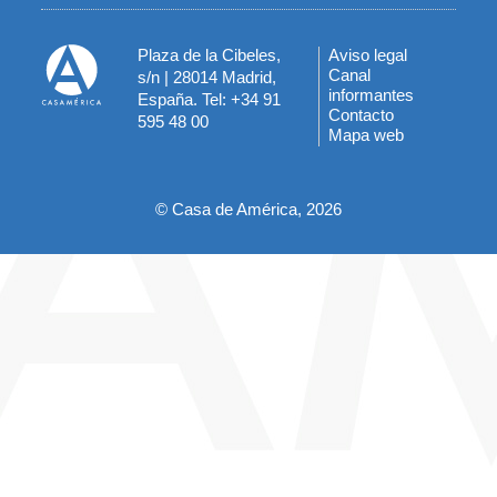
Plaza de la Cibeles,
Aviso legal
Menú
Canal
s/n | 28014 Madrid,
informantes
España. Tel: +34 91
del
Contacto
595 48 00
Mapa web
pie
© Casa de América, 2026